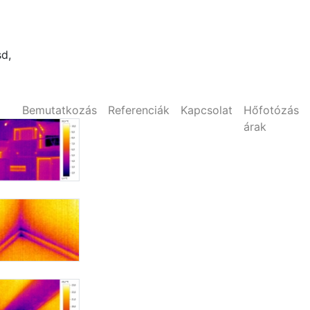
sd,
Bemutatkozás
Referenciák
Kapcsolat
Hőfotózás
ső
árak