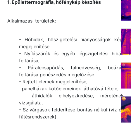
1. Épülettermográfia, hőfénykép készítés
Alkalmazási területek:
- Hőhidak, hőszigetelési hiányosságok képi
megejlenítése,
- Nyílászárók és egyéb légszigetelési hibák
feltárása,
- Páralecsapódás, falnedvesség, beázás
feltárása penészedés megelőzése
- Rejtett elemek megjelenítése,
panelházak kötőelemeinek láthatóvá tétele,
áthidalók elhelyezkedése, méretének
vizsgálata,
- Szivárgások felderítése bontás nélkül (víz és
fűtésrendszerek).