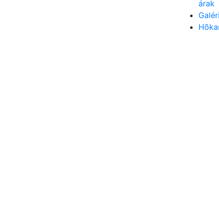
árak
Galér
Hõka