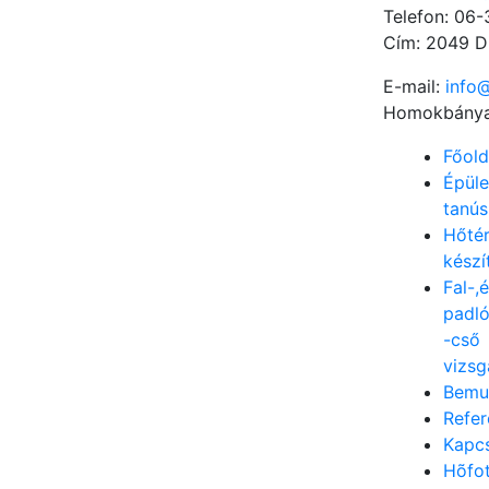
Telefon: 06
Cím: 2049 D
E-mail:
info
Homokbánya 
Főold
Épüle
tanús
Hőté
készí
Fal-,
padló
-cső
vizsg
Bemu
Refer
Kapcs
Hõfo