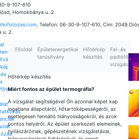
-30-9-107-610
iósd, Homokbánya u. 2.
@hofotozas.com
, Telefon: 06-30-9-107-610, Cím: 2049 Dió
u. 2.
al
Főoldal
Épületenergetikai
Hőtérkép
Fal-,és
tenergetikai
tanúsítvány
készítés
padlófőtésc
ítvány
vizsgálat
rkép
tés
Hőtérkép készítés
és
főtés
Miért fontos az épület termográfia?
A vizsgálat segítségével Ön azonnal képet kap
álat
ingatlana állapotáról, hőtartóképességéről, az
tatkozás
esetlegesen fennálló hiányosságokról, és azok
enciák
pontos helyéről. Az épület szerkezeti elemeinek,
olat
nyílászáróinak, gépészetének vizsgálatával,
tózás
hiányosságainak feltárásával, és ennek