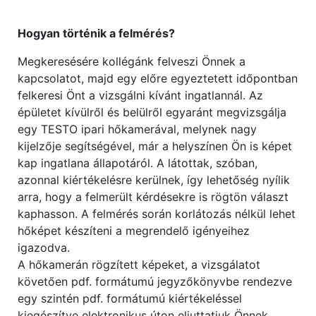
Hogyan történik a felmérés?
Megkeresésére kollégánk felveszi Önnek a
kapcsolatot, majd egy előre egyeztetett időpontban
felkeresi Önt a vizsgálni kívánt ingatlannál. Az
épületet kívülről és belülről egyaránt megvizsgálja
egy TESTO ipari hőkamerával, melynek nagy
kijelzője segítségével, már a helyszínen Ön is képet
kap ingatlana állapotáról. A látottak, szóban,
azonnal kiértékelésre kerülnek, így lehetőség nyílik
arra, hogy a felmerült kérdésekre is rögtön választ
kaphasson. A felmérés során korlátozás nélkül lehet
hőképet készíteni a megrendelő igényeihez
igazodva.
A hőkamerán rögzített képeket, a vizsgálatot
követően pdf. formátumú jegyzőkönyvbe rendezve
egy szintén pdf. formátumú kiértékeléssel
kiegészítve elektronikus úton eljuttatjuk Önnek.