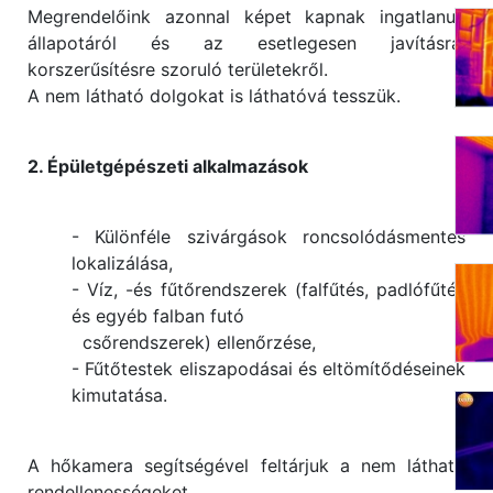
Megrendelőink azonnal képet kapnak ingatlanuk
állapotáról és az esetlegesen javításra,
korszerűsítésre szoruló területekről.
A nem látható dolgokat is láthatóvá tesszük.
2. Épületgépészeti alkalmazások
- Különféle szivárgások roncsolódásmentes
lokalizálása,
- Víz, -és fűtőrendszerek (falfűtés, padlófűtés
és egyéb falban futó
csőrendszerek) ellenőrzése,
- Fűtőtestek eliszapodásai és eltömítődéseinek
kimutatása.
A hőkamera segítségével feltárjuk a nem látható
rendellenességeket.