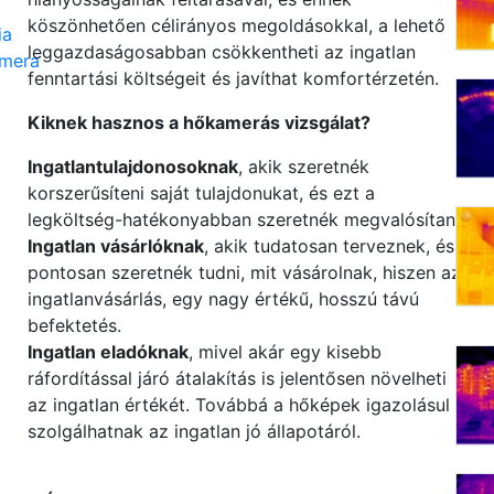
köszönhetően célirányos megoldásokkal, a lehető
ia
leggazdaságosabban csökkentheti az ingatlan
mera
fenntartási költségeit és javíthat komfortérzetén.
Kiknek hasznos a hőkamerás vizsgálat?
Ingatlantulajdonosoknak
, akik szeretnék
korszerűsíteni saját tulajdonukat, és ezt a
legköltség-hatékonyabban szeretnék megvalósítani.
Ingatlan vásárlóknak
, akik tudatosan terveznek, és
pontosan szeretnék tudni, mit vásárolnak, hiszen az
ingatlanvásárlás, egy nagy értékű, hosszú távú
befektetés.
Ingatlan eladóknak
, mivel akár egy kisebb
ráfordítással járó átalakítás is jelentősen növelheti
az ingatlan értékét. Továbbá a hőképek igazolásul
szolgálhatnak az ingatlan jó állapotáról.