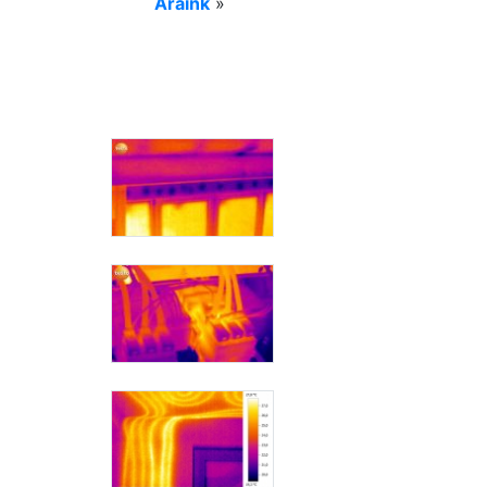
Áraink
»