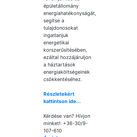
épületállomány
energiahatékonyságát,
segítse a
tulajdonosokat
ingatlanjuk
energetikai
korszerűsítésében,
ezáltal hozzájáruljon
a háztartások
energiaköltségeinek
csökkentéséhez.
Részletekért
kattintson ide...
Kérdése van? Hívjon
minket!: +36-30/9-
107-610