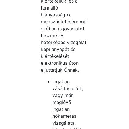
kiértékeljük, és a
fennálló
hiányosságok
megszűntetésére már
szóban is javaslatot
teszünk. A
hőtérképes vizsgálat
képi anyagát és
kiértékelését
elektronikus úton
eljuttatjuk Önnek.
Ingatlan
vásárlás előtt,
vagy már
meglévő
ingatlan
hőkamerás
vizsgálata.