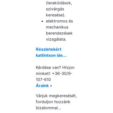
(lerakódások,
szivárgás
keresése).
elektromos és
mechanikus
berendezések
vizsgálata.
Részletekért
kattintson ide...
Kérdése van? Hívjon
minket!: +36-30/9-
107-610
Áraink
»
Várjuk megkeresését,
forduljon hozzánk
bizalommal…