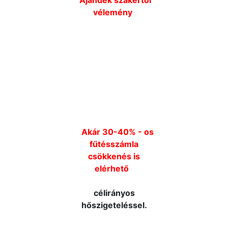
Ajándék szakértői
vélemény
Hőkamerás vizsgálat
NE AZ UTCÁT
FŰTSE!
Akár 30-40% - os
fűtésszámla
csökkenés is
elérhető
célirányos
hőszigeteléssel.