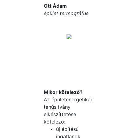
Ott Ádám
épület termográfus
Épületenergetikai
tanúsítvány
Mikor kötelező?
Az épületenergetikai
tanúsítvány
elkészíttetése
kötelező:
új építésű
ingatlanok