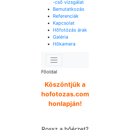
-cső vizsgálat
Bemutatkozás
Referenciák
Kapcsolat
Hõfotózás árak
Galéria
Hõkamera
Főoldal
Köszöntjük a
hofotozas.com
honlapján!
Rossz a hőérzet?