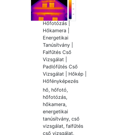
Hőfotózás |
Hőkamera |
Energetikai
Tanúsítvány |
Falfűtés Cső
Vizsgálat |
Padlófűtés Cső
Vizsgálat | Hőkép |
Hőfényképezés
hő, hőfotó,
hőfotózás,
hőkamera,
energetikai
tanúsítvány, cső
vizsgálat, falfűtés
cső vizsgálat,