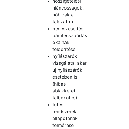
hőszigetelési
hiányosságok,
hőhidak a
falazaton
penészesedés,
páralecsapódás
okainak
felderítése
nyílászárók
vizsgálata, akár
új nyílászárók
esetében is
(hibás
ablakkeret-
falbekötés).
fűtési
rendszerek
állapotának
felmérése